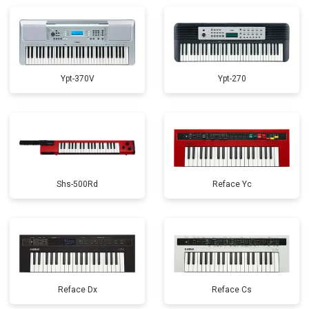
Замена стоковых потенциометров
от 2000 ₽
Заказать
Ypt-370V
Ypt-270
Shs-500Rd
Reface Yc
Reface Dx
Reface Cs