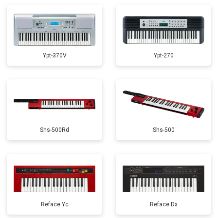
Замена стоковых потенциометров
от 2000 ₽
Заказать
Ypt-370V
Ypt-270
Shs-500Rd
Shs-500
Reface Yc
Reface Dx