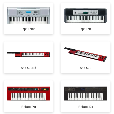
Замена стоковых потенциометров
от 2000 ₽
Заказать
Ypt-370V
Ypt-270
Shs-500Rd
Shs-500
Reface Yc
Reface Dx