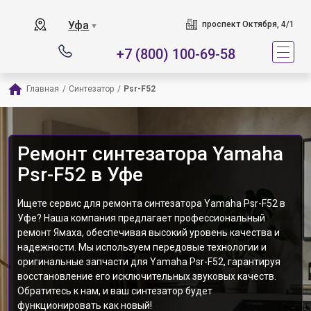
Уфа
проспект Октября, 4/1
▼
+7 (800) 100-69-58
Главная
/
Синтезатор
/
Psr-F52
Ремонт синтезатора Yamaha
Psr-F52 в Уфе
Ищете сервис для ремонта синтезатора Yamaha Psr-F52 в
Уфе? Наша компания предлагает профессиональный
ремонт Ямаха, обеспечивая высокий уровень качества и
надежности. Мы используем передовые технологии и
оригинальные запчасти для Yamaha Psr-F52, гарантируя
восстановление его исключительных звуковых качеств.
Обратитесь к нам, и ваш синтезатор будет
функционировать как новый!