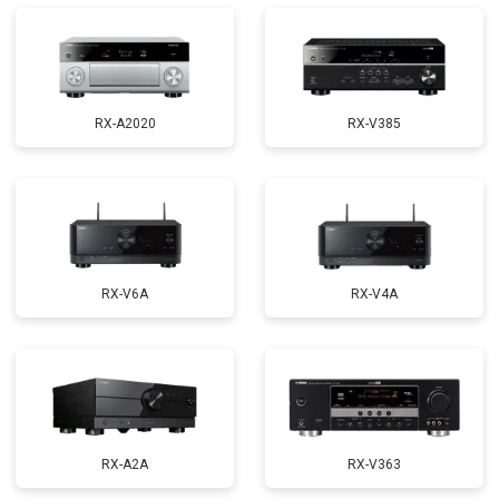
RX-A2020
RX-V385
RX-V6A
RX-V4A
RX-A2A
RX-V363