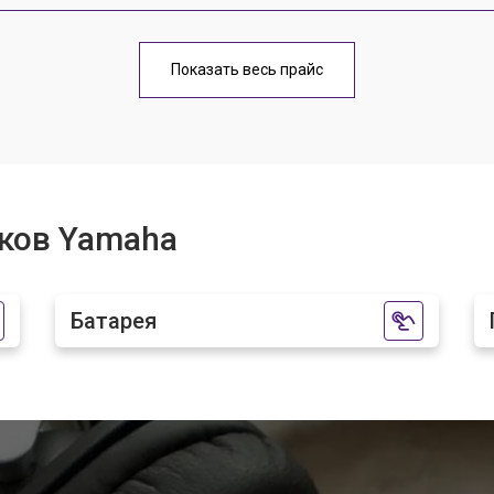
от 80 мин
о
Показать весь прайс
ков Yamaha
Батарея