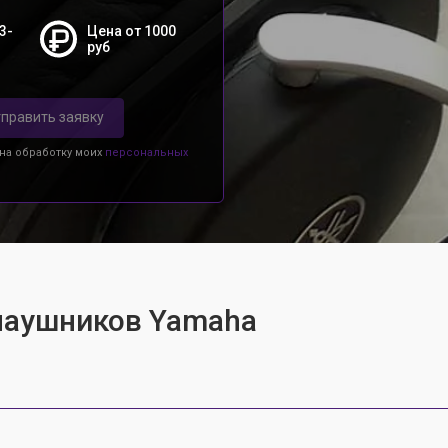
3-
Цена от 1000
руб
править заявку
 на обработку моих
персональных
 наушников Yamaha