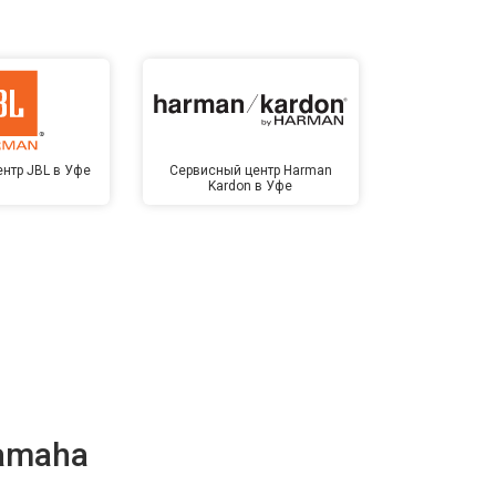
нтр JBL в Уфе
Сервисный центр Harman
Сервисный ц
Kardon в Уфе
У
amaha